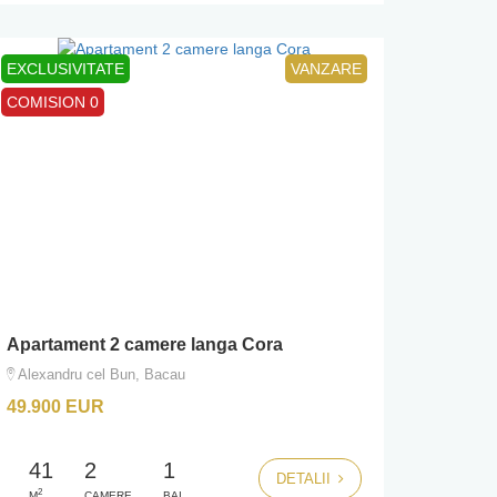
EXCLUSIVITATE
VANZARE
COMISION 0
Apartament 2 camere langa Cora
Alexandru cel Bun, Bacau
49.900 EUR
41
2
1
DETALII
2
M
CAMERE
BAI