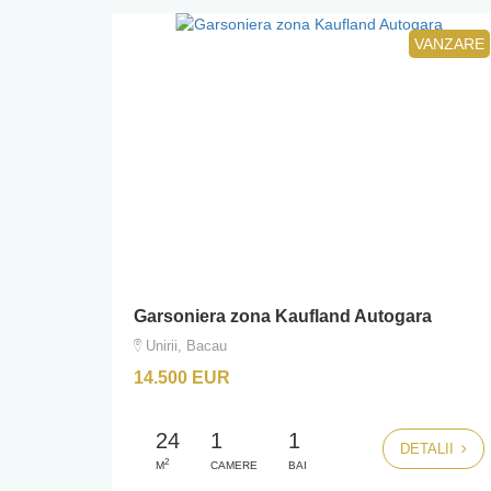
VANZARE
Garsoniera zona Kaufland Autogara
Unirii, Bacau
14.500 EUR
24
1
1
DETALII
2
M
CAMERE
BAI