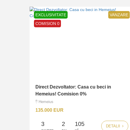
EXCLUSIVITATE
VANZARE
COMISION 0
Direct Dezvoltator: Casa cu beci in
Hemeius! Comision 0%
Hemeius
135.000 EUR
3
2
105
DETALII
2