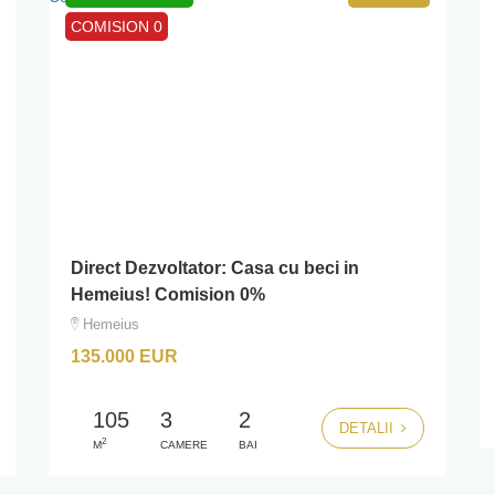
COMISION 0
Direct Dezvoltator: Casa cu beci in
Hemeius! Comision 0%
Hemeius
135.000 EUR
105
3
2
DETALII
2
M
CAMERE
BAI