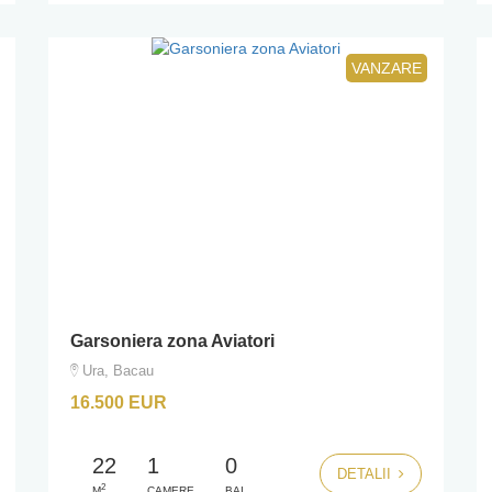
VANZARE
Garsoniera zona Aviatori
Ura, Bacau
16.500 EUR
22
1
0
DETALII
2
M
CAMERE
BAI