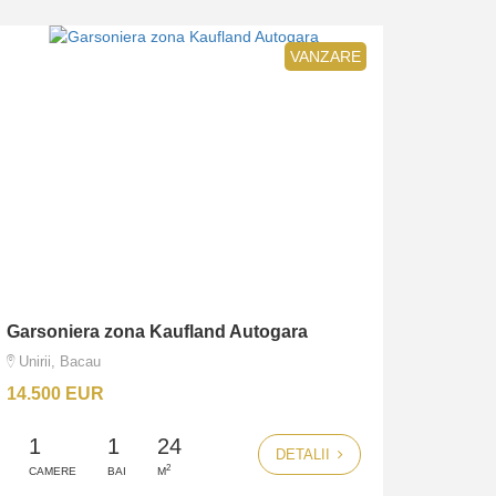
VANZARE
Garsoniera zona Kaufland Autogara
Unirii, Bacau
14.500 EUR
1
1
24
DETALII
2
CAMERE
BAI
M