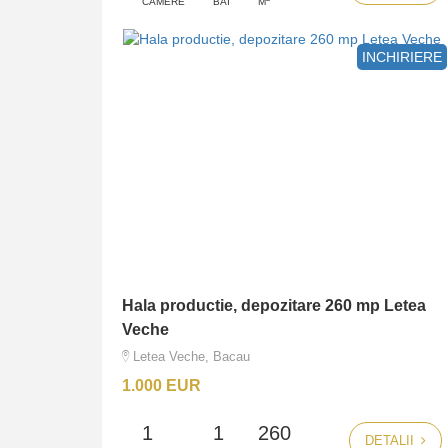
CAMERE
BAI
M
INCHIRIERE
Hala productie, depozitare 260 mp Letea
Veche
Letea Veche, Bacau
1.000 EUR
1
1
260
DETALII