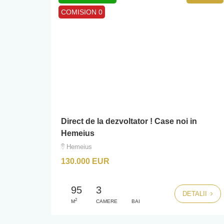
COMISION 0
Direct de la dezvoltator ! Case noi in
Hemeius
Hemeius
130.000 EUR
95
3
DETALII
2
M
CAMERE
BAI