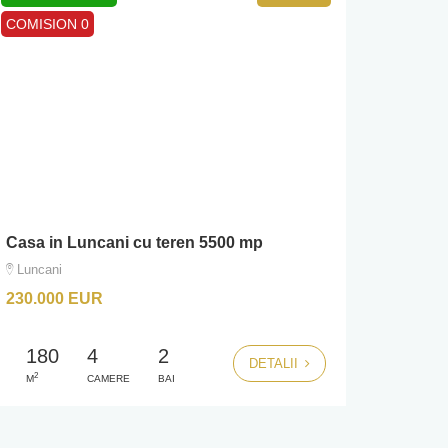
COMISION 0
Casa in Luncani cu teren 5500 mp
Luncani
230.000 EUR
180
4
2
DETALII
2
M
CAMERE
BAI