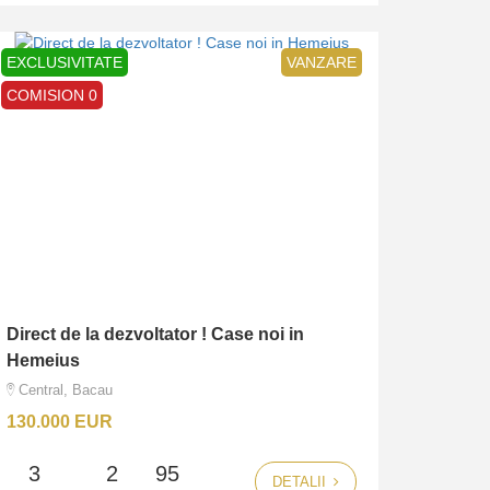
EXCLUSIVITATE
VANZARE
COMISION 0
Direct de la dezvoltator ! Case noi in
Hemeius
Central, Bacau
130.000 EUR
3
2
95
DETALII