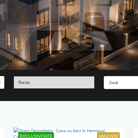
Komfort Haus
rii tăi
în noi înc
Zonă
EXCLUSIVITATE
VANZARE