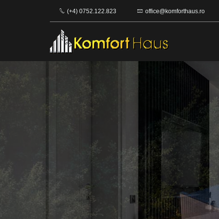
(+4) 0752.122.823
office@komforthaus.ro
Komfort
Haus