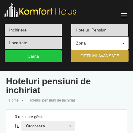
Komfort
Haus
Zona
OPȚIUNI AVANSATE
Hoteluri pensiuni de
inchiriat
Home
Hoteluri pensiuni de inchiriat
0 rezultate găsite
Ordonează
Ordoneaza