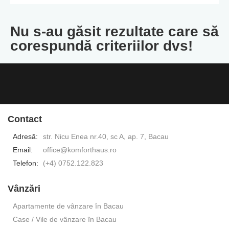
Nu s-au găsit rezultate care să
corespundă criteriilor dvs!
Contact
Adresă:
str. Nicu Enea nr.40, sc A, ap. 7, Bacau
Email:
office@komforthaus.ro
Telefon:
(+4) 0752.122.823
Vânzări
Apartamente de vânzare în Bacau
Case / Vile de vânzare în Bacau