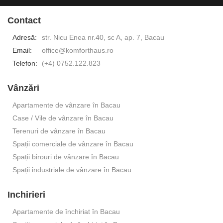
Contact
Adresă:
str. Nicu Enea nr.40, sc A, ap. 7, Bacau
Email:
office@komforthaus.ro
Telefon:
(+4) 0752.122.823
Vânzări
Apartamente de vânzare în Bacau
Case / Vile de vânzare în Bacau
Terenuri de vânzare în Bacau
Spații comerciale de vânzare în Bacau
Spații birouri de vânzare în Bacau
Spații industriale de vânzare în Bacau
Inchirieri
Apartamente de închiriat în Bacau