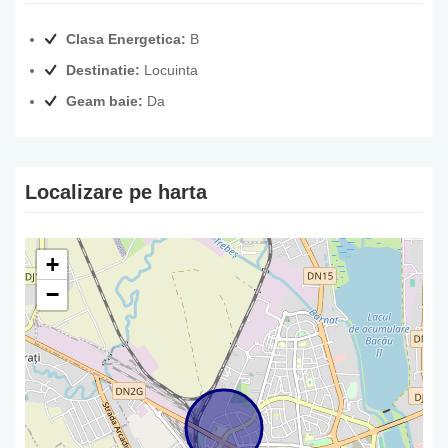
Clasa Energetica:
B
Destinatie:
Locuinta
Geam baie:
Da
Localizare pe harta
+
−