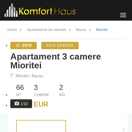
Komfort
Haus
Home
Apartamente de vanzare
Bacau
Mioritei
ID:
2070
FA O OFERTA
Apartament 3 camere
Mioritei
Mioritei, Bacau
66
3
2
2
M
CAMERE
BĂI
67,000 EUR
1/10