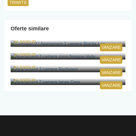
Oferte similare
Comision 0 ! Apartament 2 camere Bistrita Lac
49.900EUR
VANZARE
Apartament 3 camere zona Neagoe Voda
99.500EUR
VANZARE
Apartament 3 camere Razboieni
87.500EUR
VANZARE
Apartament 2 camere langa Cora
49.900EUR
VANZARE